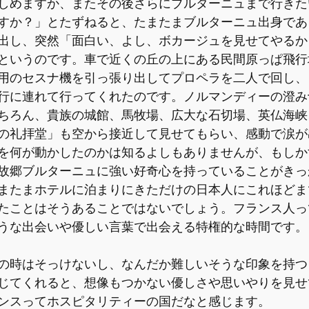
しめますか、またその後さらにブルターニュまで行きた
すか？」とたずねると、たまたまブルターニュ出身であ
出し、突然「面白い、よし、ボカージュを見せてやるか
というのです。車で近くの丘の上にある民間原っぱ飛行
用のセスナ機を引っ張り出してプロペラを二人で回し、
行に連れて行ってくれたのです。ノルマンディーの澄み
ちろん、貴族の城館、馬牧場、広大な石切場、英仏海峡
の礼拝堂」も空から接近して見せてもらい、感動で涙が
を何が動かしたのかは知るよしもありませんが、もしか
故郷ブルターニュに強い好奇心を持っていることがきっ
またまホテルに泊まりにきただけの日本人にこれほどま
たことはそうあることではないでしょう。フランス人っ
うな出会いや優しい言葉で出会える特権的な時間です。
の時はそっけないし、なんだか難しいそうな印象を持つ
じてくれると、想像もつかない優しさや思いやりを見せ
ンスってホスピタリティーの国だなと感じます。