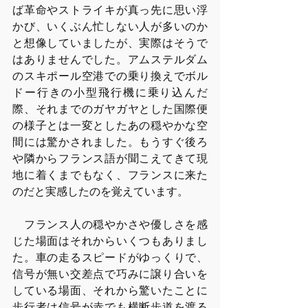
ば革命やストライキが真っ先に思い浮
かび、いくぶん忙しない人が多いのか
と想像していましたが、実際はそうで
はありませんでした。アムステルダム
のスキポール空港での乗り換えでボル
ドー行きの小型飛行機に乗り込んだ
際、それまでのガヤガヤとした国際便
の様子とは一変としたあの穏やかな空
間には驚かされました。もうすぐ後ろ
や隣からフランス語が聞こえてきて現
地に着くまでもなく、フランスに来た
のだと実感したのを覚えています。
　フランス人の穏やかさや優しさを感
じた場面はそれからいくつもありまし
た。車の走るスピードがゆっくりで、
信号が無い交差点で巧みに譲り合いを
している場面、それから驚いたことに
歩行者は信号が赤でも横断歩道を渡る