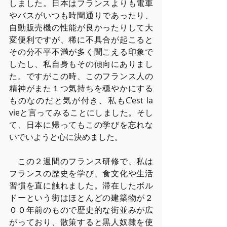
しました。日本はフランスよりも電車
やバスがいつも時間通りであったり、
自動販売機の性能が良かったりして大
変便利ですが、稀に不具合が起こると
その分不平不満が多く聞こえる印象で
したし、私自身もその傾向にありまし
た。ですがこの時、このフランス人の
精神がまた１つ気持ちを穏やかにする
ものなのだと気が付き、私もC’est la 
vieと言ってみることにしました。そし
て、日本に帰ってもこの学びを忘れな
いでいようと心に決めました。
　この２週間のフランス研修で、私は
フランスの歴史を学び、食文化や生活
習慣を直に触れました。滞在したボル
ドーという街はほとんどの建築物が２
００年前のもので歴史的な街並みが広
がっており、散策すると黒人奴隷を使