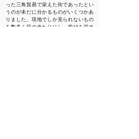
った三角貿易で栄えた街であったとい
うのが未だに分かるものがいくつかあ
りました。現地でしか見られないもの
を数多く目の当たりにし、学びを深め
られたのは実に有意義であったと感じ
ます。この学びを今後の大学生活、そ
してその後の事にも繋げたいと考えて
います。