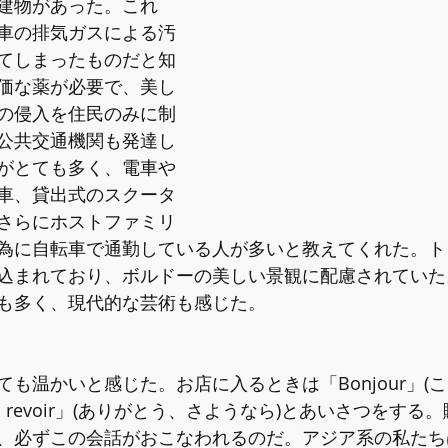
建物があった。これ
車の排気ガスによる汚
てしまったものだと知
価な薬が必要で、美し
の侵入を住民のみに制
公共交通機関も発達し
がとても多く、電車や
車、貸出式のスクータ
さらにホストファミリ
為に自転車で通勤している人が多いと教えてくれた。ト
込まれており、ボルドーの美しい景観に配慮されていた
も多く、現代的な芸術も感じた。
も温かいと感じた。お店に入るときは「Bonjour」(こ
 au revoir」(ありがとう、さようなら)とあいさつをす
、必ずこの会話がおこなわれるのだ。アジア系の私たち