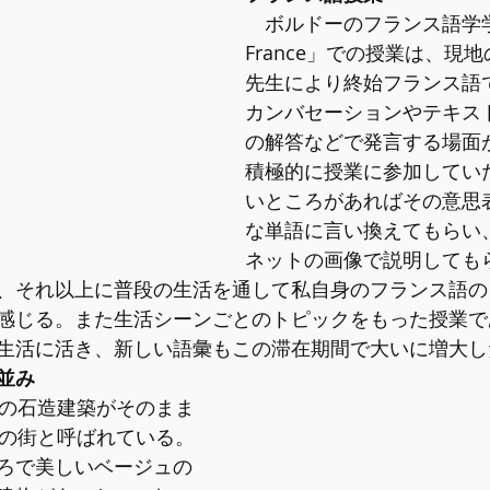
　ボルドーのフランス語学学校
France」での授業は、現
先生により終始フランス語
カンバセーションやテキス
の解答などで発言する場面
積極的に授業に参加してい
いところがあればその意思
な単語に言い換えてもらい
ネットの画像で説明しても
、それ以上に普段の生活を通して私自身のフランス語の
感じる。また生活シーンごとのトピックをもった授業で
生活に活き、新しい語彙もこの滞在期間で大いに増大し
並み
紀の石造建築がそのまま
紀の街と呼ばれている。
ろで美しいベージュの