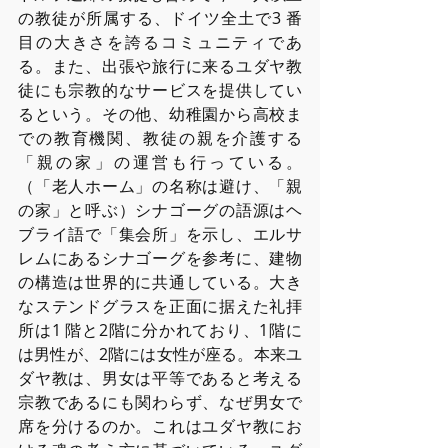
の教徒が所属する、ドイツ全⼟で3 番
⽬の⼤きさを誇るコミュニティであ
る。また、出張や旅⾏に来るユダヤ教
徒にも宗教的なサービスを提供してい
るという。その他、幼稚園から⾼校ま
での教育機関、教徒の親を介護する
「親の家」の運営も⾏っている。
（「⽼⼈ホーム」の名称は避け、「親
の家」と呼ぶ）シナゴーグの語源はヘ
ブライ語で「集会所」を⽰し、エルサ
レムにあるシナゴーグを参考に、建物
の構造は世界的に共通している。⼤き
なステンドグラスを正⾯に据えた礼拝
所は1 階と2階に分かれており、1階に
は男性が、2階には⼥性が座る。本来ユ
ダヤ教は、男⼥は平等であると考える
宗教であるにも関わらず、なぜ男⼥で
席を分けるのか。これはユダヤ教にお