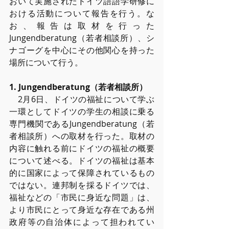
おいて実施されたドイツ語語学研修に
おける活動について報告を⾏う。な
お、報告は取材を⾏った
Jungendberatung（若者相談所）、シ
ナゴーグを中⼼にその他関⼼を持った
場所について⾏う。
1. Jungendberatung（若者相談所）
　2⽉6⽇、ドイツの福祉について学ぶ
⼀環としてドイツの学⽣の相談に乗る
専⾨機関であるJungendberatung（若
者相談所）への取材を⾏った。取材の
内容に触れる前にドイツの福祉の概要
について述べる。ドイツの福祉は基本
的に国家によって保障されているもの
ではない。連邦制を採るドイツでは、
福祉などの「市⺠に⾝近な問題」は、
より市⺠にとって⾝近な存在である州
政府等の⾃治体によって担われてい