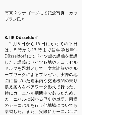
写真 2 シナゴーグにて記念写真　カッ
プラン⽒と
3. IIK Düsseldorf
　2 ⽉5 ⽇から16 ⽇にかけての平⽇
は、8 時から13 時まで語学学校IIK -
Düsseldorf にてドイツ語の講義を受講
した。講義はドイツ各地やデュッセル
ドルフを題材として、⽂章読解やグル
ープワークによるプレゼン、実際の地
図に基づいた道案内や交通機関の乗り
換え案内をペアワーク形式で⾏った。
特にカーニバル期間中であったため、
カーニバルに関わる歴史や単語、同様
のカーニバルを⾏う他地域についても
学習した。また、実際にカーニバルに