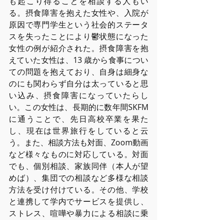
も起こり得ることを相談する⼈もい
る。摂⾷障害を抱えた⼥性や、⼊院が
原因で専⾨学⽣という社会的ステータ
スを失ったことにより鬱状態になった
⼥性の例が紹介された。摂⾷障害を抱
えていた⼥性は、13 歳から⾷事につい
ての問題を抱えており、⾃⾝は細⾝な
のにも関わらず⾃分は太っていると思
い込み、摂⾷障害になっていたらし
い。この⼥性は、⻑期的に数年間SKFM
に通うことで、先⽇⾼校卒業を果た
し、現在は世界旅⾏をしていると云
う。また、相談⽅法も対⾯、Zoom動画
など様々なものに対応している。対⾯
でも、個別相談、家族同伴（本⼈が望
めば）、集団での相談など多様な相談
⽅法を受け付けている。その他、学校
と連携して学内でサービスを提供し、
ストレス、喧嘩や暴⼒による相談に乗