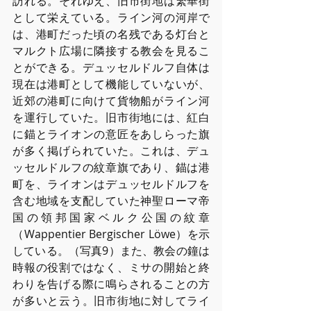
訪れる。それゆえ、旧市街地は繁華街
として栄えている。ライン河の河岸で
は、港町だった頃の名残である灯台と
マルクト広場に隣接する教会を⾒るこ
とができる。デュッセルドルフ⾃体は
現在は港町として機能していないが、
近郊の港町に向けて貨物船がライン河
を運⾏していた。旧市街地には、紅⽩
に錨とライオンの意匠をあしらった旗
が多く掲げられていた。これは、デュ
ッセルドルフの紋章旗であり、錨は港
町を、ライオンはデュッセルドルフを
含む地域を⽀配していた神聖ローマ帝
国の領邦国家ベルク公国の紋章
（Wappentier Bergischer Löwe）を⽰
している。（写真9）また、教会の鐘は
時報の役割ではなく、ミサの開始と終
わりを告げる際に鳴らされることの⽅
が多いと云う。旧市街地に対してライ