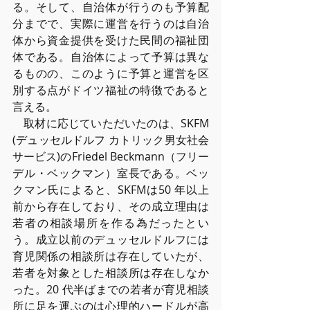
る。そして、⾃治体が⾏うのも予算配
分までで、実際に運営を⾏うのは⾃治
体から資⾦提供を受けた⺠間の福祉団
体である。⾃治体によって予算は異な
るものの、このように予算と運営を区
別する点がドイツ福祉の特徴であると
⾔える。
　取材に応じていただいたのは、SKFM 
(デュッセルドルフ カトリック男⼥社会
サービス)のFriedel Beckmann（フリー
デル・ベックマン）室⻑である。ベッ
クマン⽒によると、SKFMは50 年以上
前から存在しており、その成⽴理由は
若者の相談場所を作る為だったとい
う。成⽴以前のデュッセルドルフには
育児関係の相談所は存在していたが、
若者を対象とした相談所は存在しなか
った。20 代半ばまでの若者が育児相談
所に⾜を運ぶのは⼼理的ハードルが⾼