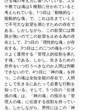
ける魂の考え⽅に基づいている。ユダ
ヤ教では魂は5 種類に分かれていると
考えられている。1つ⽬は「動物的な・
能動的な魂」で、これは⽣きていく上
で不可⽋な欲望を満たすための存在で
ある。しかしながら、この欲望には際
限が無いのでこの欲望を⽌める為の存
在として、2つ⽬の「理性的な魂」が存
在する。3つ⽬はこの⼆つの魂をバラン
スよく運⽤する「管理⼈的役割を果た
す魂」である。しかし、⽣きるための
所作をいつ⾏うべきなのか⼈間は判断
できないので、4つ⽬に「神の魂」を持
つ。この魂は全知全能の存在で、⼈間
として⽣きるにあたって必要な⾏動を
知っている。そして、5 つ⽬の「伝達
係の魂」は、「神の魂」の指⽰を「管
理⼈の魂」に伝達する役割を持ってい
る。しかしながら、男性にはこの「神