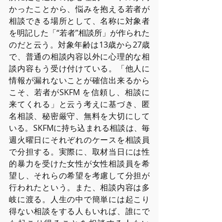
かったことから、悩みを抱える若者が
相談できる場所として、名称に対象者
を明記した「“若者”相談所」が作られた
のだと云う。対象年齢は13歳から27歳
で、普通の相談内容以外に⼼理的な相
談内容もう受け付けている。「他⼈に
情報が漏れないことが確信出来るから
こそ、若者がSKFM を信頼し、相談に
来てくれる」と云う考えに基づき、匿
名相談、秘密厳守、無料を⼤切にして
いる。SKFMに持ち込まれる相談は、毎
週⽕曜⽇にそれぞれのケースを相談員
で分担する。実際に、取材当⽇には性
的暴⼒を受けた⼥性が⼥性相談員を希
望し、それらの希望を考慮して分担が
⾏われたという。また、相談内容は多
岐に渡る。⼈⽣の中で簡単には起こり
得ない相談をする⼈もいれば、誰にで