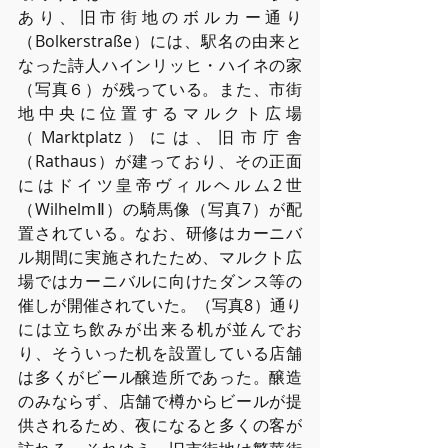
あり、旧市街地のボルカー通り
（Bolkerstraße）には、駅名の由来と
なった詩⼈ハインリッヒ・ハイネの家
（写真６）が残っている。また、市街
地中央に位置するマルクト広場
（Marktplatz）には、旧市庁舎
（Rathaus）が建っており、その正⾯
にはドイツ皇帝ヴィルヘルム2世
（WilhelmⅡ）の騎⾺像（写真7）が配
置されている。なお、研修はカーニバ
ル期間に実施されたため、マルクト広
場ではカーニバルに向けたダンス等の
催しが開催されていた。（写真8）通り
には⽴ち飲みが出来る机が並んでお
り、そういった机を設置している店舗
は多くがビール醸造所であった。醸造
のみならず、店舗で樽からビールが提
供されるため、夜になると多くの客が