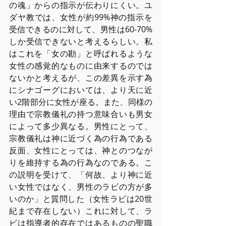
の魂」からの指⽰が伝わりにくい。ユ
ダヤ教では、⼥性が約99%神の指⽰を
受信できるのに対して、男性は60-70%
しか受信できないと考えるらしい。私
はこれを「⼥の勘」と呼ばれるような
⼥性の感覚的なものに由来するのでは
ないかと考えるが、この差異を⽰す為
にシナゴーグにおいては、より天に近
い2階部分に⼥性が座る。また、同様の
理由で宗教儀礼の持つ意味合いも男⼥
によって多少異なる。男性にとって、
宗教儀礼は神に近づく為の⾏為である
反⾯、⼥性にとっては、神とのつなが
りを維持する為の⾏為なのである。こ
の説明を受けて、「何故、より神に近
い⼥性ではなく、男性のラビの⽅が多
いのか」と質問した（⼥性ラビは20世
紀まで存在しない）これに対して、ラ
ビは指導者的存在ではあるものの聖職