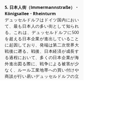
5. ⽇本⼈街（Immermannstraße）・
Königsallee・Rheinturm
デュッセルドルフはドイツ国内におい
て、最も⽇本⼈の多い街として知られ
る。これは、デュッセルドルフに500 
を超える⽇本企業が進出していること
に起因しており、発端は第⼆次世界⼤
戦後に遡る。戦後、⽇本経済が成⻑す
る過程において、多くの⽇本企業が海
外進出図る際に、戦争による被害が少
なく、ルール⼯業地帯への買い付けや
商談が⾏い易いデュッセルドルフの⽴
地は海外進出に最適な都市とみなされ
た。戦後復興を狙うデュッセルドルフ
側も積極的に⽇本企業を誘致したた
め、結果として多くの⽇本⼈がデュッ
セルドルフに駐在するようになったの
である。⽇本⼈向けの商店も多く開か