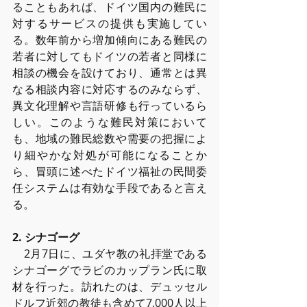
ることもあれば、ドイツ国内の難⺠に
対するサービスの提供も実施してい
る。数年前から増加傾向にある難⺠の
若者に対してもドイツの若者と同様に
相談の機会を設けており、通常とは異
なる相談内容に対応するのみならず、
異⽂化理解や⾔語研修も⾏っているら
しい。このような難⺠対策において
も、地域の難⺠総数や需要の把握によ
り細やかな対処が可能になることか
ら、冒頭に述べたドイツ福祉の⺠間委
任システムは有効な⼿段であると⾔え
る。
2. シナゴーグ
　2⽉7⽇に、ユダヤ教の礼拝堂である
シナゴーグでラビのカップラン⽒に取
材を⾏った。訪れたのは、デュッセル
ドルフ近郊の教徒も含めて7,000⼈以上