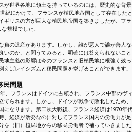
スが世界各地に領土を持っているのには、歴史的な背景
20世紀にかけて、フランスが植民地帝国として存在した
イギリスの方が巨大な植民地帝国を築きましたが、フラ
大な規模でした。
な負の遺産があります。しかし、誰が悪人で誰が善人な
良いのか、と問うてみると、明確には答えられないこと
民地主義の影響は今のフランスと旧植民地に根強く残っ
例えばレイシズムと移民問題を挙げることができます。
移民問題
40年、フランスはドイツに占領され、フランス中部のヴ
立てられます。しかし、ドイツが戦争で敗北したため、
国になります。第二次大戦後、フランス経済は1970年
時、経済が活発なのに対してフランス国内の労働力が足
分を（旧）植民地からの移民労働者で補っていきました