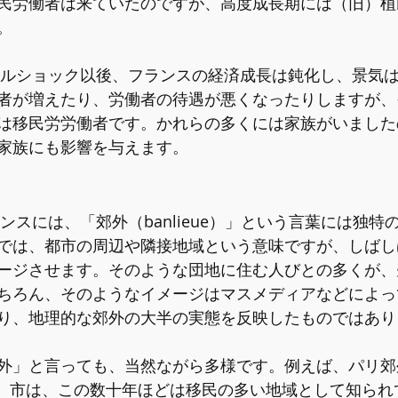
民労働者は来ていたのですが、高度成長期には（旧）植
。
オイルショック以後、フランスの経済成長は鈍化し、景気
者が増えたり、労働者の待遇が悪くなったりしますが、
は移民労労働者です。かれらの多くには家族がいました
家族にも影響を与えます。
ランスには、「郊外（banlieue）」という言葉には独
では、都市の周辺や隣接地域という意味ですが、しばし
ージさせます。そのような団地に住む人びとの多くが、
ちろん、そのようなイメージはマスメディアなどによっ
り、地理的な郊外の大半の実態を反映したものではあり
外」と言っても、当然ながら多様です。例えば、パリ郊
lliers）市は、この数十年ほどは移民の多い地域として知ら