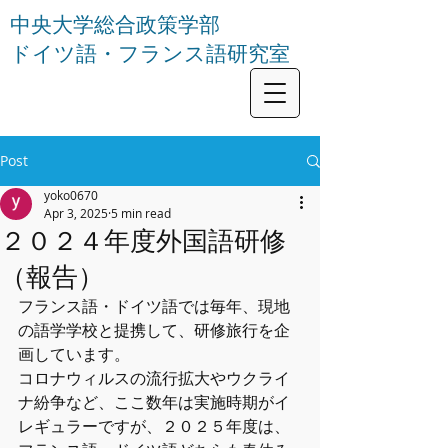
中央大学総合政策学部
ドイツ語・フランス語研究室
Post
yoko0670
Apr 3, 2025
5 min read
２０２４年度外国語研修
（報告）
フランス語・ドイツ語では毎年、現地
の語学学校と提携して、研修旅行を企
画しています。
コロナウィルスの流行拡大やウクライ
ナ紛争など、ここ数年は実施時期がイ
レギュラーですが、２０２５年度は、