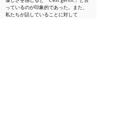
っているのが印象的であった。また、
私たちが話していることに対して
「Super！」「Genial！」とたくさん
褒めてくれることも印象的であった。
　ホストファミリーの家には、家族の
友だちが泊まりに来ることもよくあ
り、とても風通しの良い家庭だった。
客人がベジタリアンである時は、私た
ち用のお肉料理と客人用の野菜料理を
用意しており、感銘を受けた。日中だ
けでなく週末も、仕事や用事で忙しく
していたが、夕飯の時間だけは1時間以
上会話を楽しんだ。授業の復習を一緒
にやってくれるだけでなく、ボルドー
のおすすめのカフェやレストラン、お
土産、フランスのテレビや音楽につい
てたくさん教えてくれた。また、フラ
ンス料理を知りたいとお願いしたこと