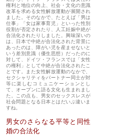
権利と地位の向上、社会・文化の意識
改革を求める女性解放運動が展開され
ました。そのなかで、たとえば「男は
仕事」「女は家事育児」といった性別
役割が否定されたり、人工妊娠中絶が
合法化されたりしました。興味深いの
は、日本で中絶が合法化された背景に
あったのは、障がい児を産ませないと
いう差別意識（優生思想）だったのに
対して、ドイツ・フランスでは「女性
の権利」として中絶が合法化されたこ
とです。また女性解放運動のなかで、
セクシャリティをパートナー同士が対
等に楽しむコミュニケーションとし
て、オープンに語る文化も生まれまし
た。この点も、男女のセックスレスが
社会問題となる日本とはだいぶ違いま
すね。
男女のさらなる平等と同性
婚の合法化