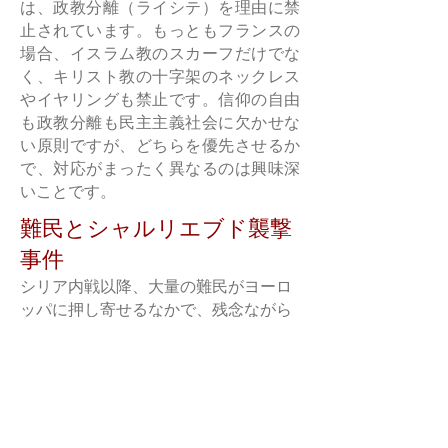
は、政教分離（ライシテ）を理由に禁
止されています。もっともフランスの
場合、イスラム教のスカーフだけでな
く、キリスト教の十字架のネックレス
やイヤリングも禁止です。信仰の自由
も政教分離も民主主義社会に欠かせな
い原則ですが、どちらを優先させるか
で、対応がまったく異なるのは興味深
いことです。
難民とシャルリエブド襲撃
事件
シリア内戦以降、大量の難民がヨーロ
ッパに押し寄せるなかで、残念ながら
イスラム教徒に対するヘイト（嫌がら
せ）も増えてしまいました。2015年に
は、イスラム教を繰り返し風刺したフ
ランスの雑誌『シャルリー・エブド』
の編集部がイスラム過激派に襲撃さ
れ、多数の関係者が殺害されるテロも