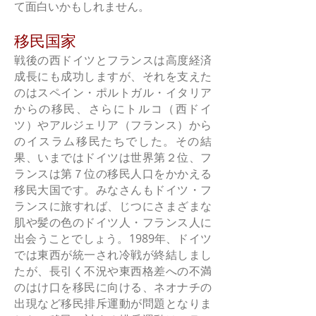
て面白いかもしれません。
移民国家
戦後の西ドイツとフランスは高度経済
成長にも成功しますが、それを支えた
のはスペイン・ポルトガル・イタリア
からの移民、さらにトルコ（西ドイ
ツ）やアルジェリア（フランス）から
のイスラム移民たちでした。その結
果、いまではドイツは世界第２位、フ
ランスは第７位の移民人口をかかえる
移民大国です。みなさんもドイツ・フ
ランスに旅すれば、じつにさまざまな
肌や髪の色のドイツ人・フランス人に
出会うことでしょう。1989年、ドイツ
では東西が統一され冷戦が終結しまし
たが、長引く不況や東西格差への不満
のはけ口を移民に向ける、ネオナチの
出現など移民排斥運動が問題となりま