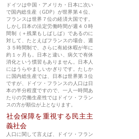
ドイツは中国・アメリカ・日本に次い
で国内総生産（GDP）が世界第４位、
フランスは世界７位の経済大国です。
しかし日本の法定労働時間が週４０時
間制（＋残業もしばしば）であるのに
対して、たとえばフランスの場合、週
３５
時間制で、さらに有給休暇が年に
約１ヶ月も。日本と違い、病欠で有休
消化という慣習もありません。日本人
にはうらやましいかぎりです。たしか
に国内総生産では、日本は世界第３位
ですが、ドイツ・フランスの人口は日
本の半分程度ですので、一人一時間あ
たりの労働生産性ではドイツ・フラン
スの方が順位が上となります。
​社会保障を重視する民主主
義社会
人口に関して言えば、ドイツ・フラン