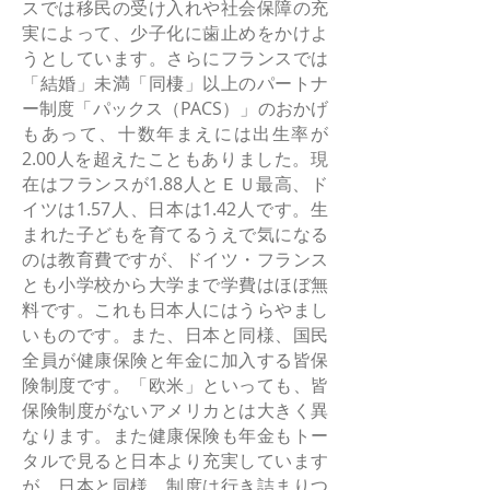
スでは移民の受け入れや社会保障の充
実によって、少子化に歯止めをかけよ
うとしています。さらにフランスでは
「結婚」未満「同棲」以上のパートナ
ー制度「パックス（PACS）」のおかげ
もあって、十数年まえには出生率が
2.00人を超えたこともありました。現
在はフランスが1.88人とＥＵ最高、ド
イツは1.57人、日本は1.42人です。生
まれた子どもを育てるうえで気になる
のは教育費ですが、ドイツ・フランス
とも小学校から大学まで学費はほぼ無
料です。これも日本人にはうらやまし
いものです。また、日本と同様、国民
全員が健康保険と年金に加入する皆保
険制度です。「欧米」といっても、皆
保険制度がないアメリカとは大きく異
なります。また健康保険も年金もトー
タルで見ると日本より充実しています
が、日本と同様、制度は行き詰まりつ