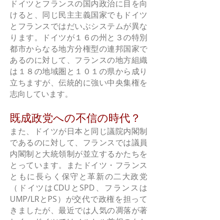
ドイツとフランスの国内政治に目を向
けると、同じ民主主義国家でもドイツ
とフランスではだいぶシステムが異な
ります。ドイツが１６の州と３の特別
都市からなる地方分権型の連邦国家で
あるのに対して、フランスの地方組織
は１８の地域圏と１０１の県から成り
立ちますが、伝統的に強い中央集権を
志向しています。
既成政党への不信の時代？
また、ドイツが日本と同じ議院内閣制
であるのに対して、フランスでは議員
内閣制と大統領制が並立するかたちを
とっています。またドイツ・フランス
ともに長らく保守と革新の二大政党
（ドイツはCDUとSPD、フランスは
UMP/LRとPS）が交代で政権を担って
きましたが、最近では人気の凋落が著