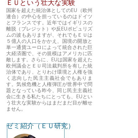
​ＥＵという壮大な実験
国家を超えた統治体としてのEU（欧州
連合）の中心を担っているのはドイツ
とフランスです。近年ではイギリスの
離脱（ブレジット）や反EUポピュリズ
ムの波もありますが、それでもＥＵは
５億人の人口をかかえ、国境の開放と
単一通貨ユーロによって統合された巨
大経済圏で、その規模はアメリカに匹
敵します。さらに、EUは国家を超えた
欧州議会とＥＵ司法裁判所を有した統
治体であり、とりわけ環境と人権を強
く志向した民主主義社会でもありま
す。気候危機と人権弾圧が世界中で問
題となっている昨今、同じ民主主義社
会に生きる私たちにとっても、EUとい
う壮大な実験からはまだまだ目が離せ
ません。
ゼミ紹介（ＥＵ研究）