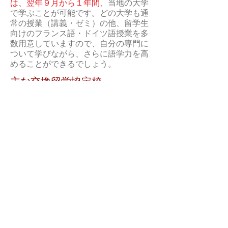
は、翌年９月から１年間、
当地の大学
で学ぶことが可能です。どの大学も通
常の授業（講義・ゼミ）の他、留学生
向けのフランス語・ドイツ語授業を多
数用意していますので、自分の専門に
ついて学びながら、さらに語学力を高
めることができるでしょう。
主な​交換留学協定校
フランス･･･
エクス・マルセイユ大学，
トゥールーズ大学，パリ10大学，パリ
大学（旧パリ5・7大学），リュミエー
ル・リヨン大学，リヨン大学，トゥー
ル大学，パリ13大学，ストラスブール
大学，ジュネーヴ大学（スイス），サ
ンルイ大学（ベルギー），ブリュッセ
ル自由大学（ベルギー）
ドイツ･･･テュービンゲン大学，ベルリ
ン自由大学，オスナブルック大学，ミ
ュンスター大学，ヴュルツブルク大学
​交換留学応募の条件
交換留学に応募するためには、
通常授