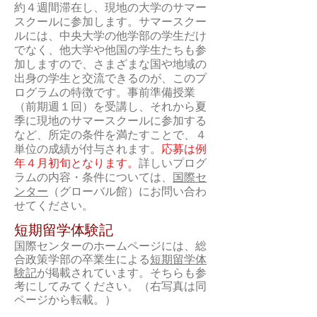
約４週間滞在し、現地の大学のサマー
スクールに参加します。サマースクー
ルには、中央大学の他学部の学生だけ
でなく、他大学や他国の学生たちも参
加しますので、さまざまな国や地域の
出身の学生と交流できるのが、このプ
ログラムの特徴です。事前準備授業
（前期週１回）を受講し、それから夏
季に現地のサマースクールに参加する
など、所定の条件を満たすことで、４
単位の成績が付与されます。
応募は例
年４月初旬となります。
詳しいプログ
ラムの内容・条件については、
国際セ
ンター
（グローバル館）にお問い合わ
せてください。
​短期留学体験記
国際センターのホームページには、総
合政策学部の卒業生による
短期留学体
験記
が掲載されています。そちらも参
考にしてみてください。（右写真は同
ページから転載。）