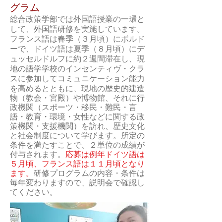
グラム
総合政策学部では外国語授業の一環と
して、外国語研修を実施しています。
フランス語は春季（３月頃）にボルド
ーで、ドイツ語は夏季（８月頃）にデ
ュッセルドルフに約２週間滞在し、現
地の語学学校のインセンティヴ・クラ
スに参加してコミュニケーション能力
を高めるとともに、現地の
歴史的建造
物（教会・宮殿）や博物館、それに行
政機関（スポーツ・移民・難民・言
語・教育・環境・女性などに関する政
策機関・支援機関）を訪
れ、歴史文化
と社会制度について学びます。所定の
条件を満たすことで、２単位の成績が
付与されます。
応募は例年ドイツ語は
５月頃、フランス語は１１月頃となり
ます。
研修プログラムの内容・条件は
毎年変わりますので、説明会で確認し
てください。