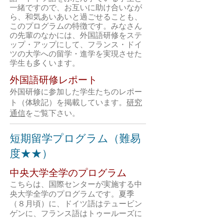
一緒ですので、お互いに助け合いなが
ら、和気あいあいと過ごせることも、
このプログラムの特徴です。みなさん
の先輩
のなかには、外国語研修をステ
ップ・アップにして、フランス・ドイ
ツの大学への留学・進学を実現させた
学生も多くいます。
​外国
語研修レポート
外国研修に参加した学生たちのレポー
ト（体験記）を掲載しています。
研究
通信
をご覧下さい。
短期留学プログラム（難易
度★★）
​中央大学全学のプログラム
こ
ちらは、国際センターが実施する中
央大学全学のプログラムです。夏季
（８月頃）に、ドイツ語はテュービン
ゲンに、フランス語はトゥールーズに