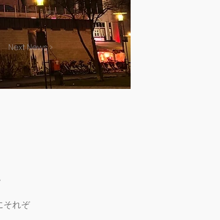
Next News >
。
にそれぞ