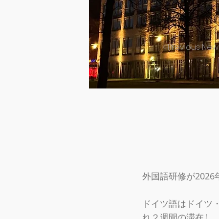
< Previous New
外国語研修が202
ドイツ語はドイツ
れ２週間の滞在し