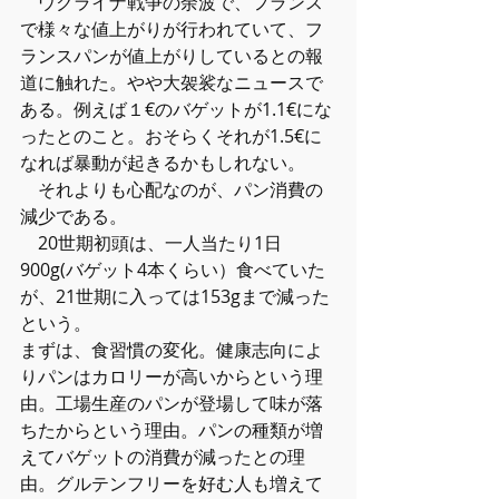
　ウクライナ戦争の余波で、フランス
で様々な値上がりが行われていて、フ
ランスパンが値上がりしているとの報
道に触れた。やや大袈裟なニュースで
ある。例えば１€のバゲットが1.1€にな
ったとのこと。おそらくそれが1.5€に
なれば暴動が起きるかもしれない。
　それよりも心配なのが、パン消費の
減少である。
　20世期初頭は、一人当たり1日
900g(バゲット4本くらい）食べていた
が、21世期に入っては153gまで減った
という。
まずは、食習慣の変化。健康志向によ
りパンはカロリーが高いからという理
由。工場生産のパンが登場して味が落
ちたからという理由。パンの種類が増
えてバゲットの消費が減ったとの理
由。グルテンフリーを好む人も増えて