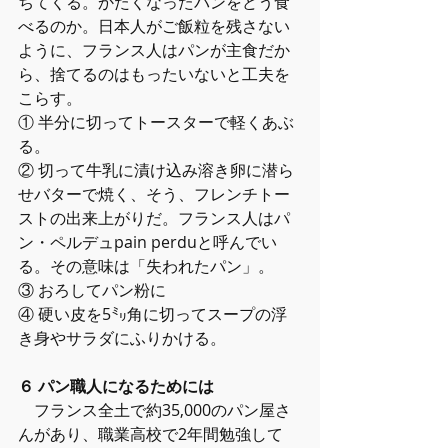
ちてくる。かたくなったパンをどう食
べるのか。日本人がご飯粒を残さない
ように、フランス人はパンが主食だか
ら、捨てるのはもったいないと工夫を
こらす。
① 半分に切ってトースターで軽くあぶ
る。
② 切って牛乳に漬け込み溶き卵に潜ら
せバターで焼く、そう、フレンチトー
ストの出来上がりだ。フランス人はパ
ン・ペルデュpain perduと呼んでい
る。その意味は「失われたパン」。
③ おろしてパン粉に
④ 硬い皮を5㍉角に切ってスープの浮
き身やサラダにふりかける。
６ パン職人になるためには
　フランス全土で約35,000のパン屋さ
んがあり、職業高校で2年間勉強して