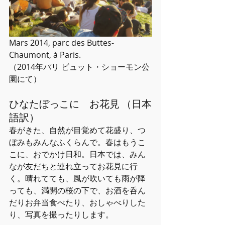
Mars 2014, parc des Buttes-
Chaumont, à Paris.
（2014年パリ ビュット・ショーモン公
園にて）
ひなたぼっこに　お花見 （日本
語訳）
春がきた、自然が目覚めて花盛り、つ
ぼみもみんなふくらんで。春はもうこ
こに、おでかけ日和。日本では、みん
なが友だちと連れ立ってお花見に行
く。晴れてても、風が吹いても雨が降
っても、満開の桜の下で、お酒を呑ん
だりお弁当食べたり、おしゃべりした
り、写真を撮ったりします。