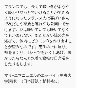
フランスでも、長くて暗い冬がようや
く終わりやっとでかけることができる
ようになったフランス人は喜びいさん
で友だちや家族と連れ立ち公園にでか
けます。花は咲いていても咲いてなく
てもかまわない、あたたかい陽の光を
浴びて、体内にビタミンDを作り出すこ
とが望みなのです。芝生の上に座り、
袖をまくり、Tシャツをたくしあげ、暑
かったらなんと水着で寝転び日光浴を
したりもします。
マリ=エマニュエルのエッセイ（中央大
学講師）（日本語訳：杉村裕史）
※記事冒頭の写真はイメージです。